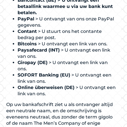
Bancontact (BE) > U ontvangt een
betaallink waarmee u via uw bank kunt
betalen.
PayPal
> U ontvangt van ons onze PayPal
gegevens.
Contant
> U stuurt ons het contante
bedrag per post.
Bitcoins
> U ontvangt een link van ons.
Paysafecard (INT)
> U ontvangt een link
van ons.
Giropay (DE)
> U ontvangt een link van
ons.
SOFORT Banking (EU)
> U ontvangt een
link van ons.
Online überweisen (DE)
> U ontvangt een
link van ons.
Op uw bankafschrift ziet u als ontvanger altijd
een neutrale naam, en de omschrijving is
eveneens neutraal, dus zonder de term gigolo
of de naam The Men’s Company of enige