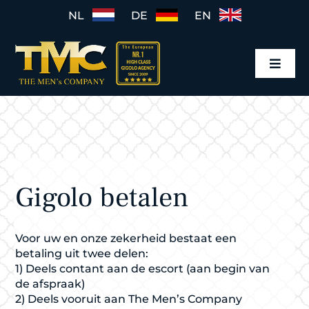
Ga
NL
DE
EN
naar
inhoud
Toggl
Navig
Home
Gigolo Mannen
Gigolo boeken
Gigolo betalen
Tarieven
Voor uw en onze zekerheid bestaat een
Werkwijze
betaling uit twee delen:
1) Deels contant aan de escort (aan begin van
de afspraak)
2) Deels vooruit aan The Men’s Company