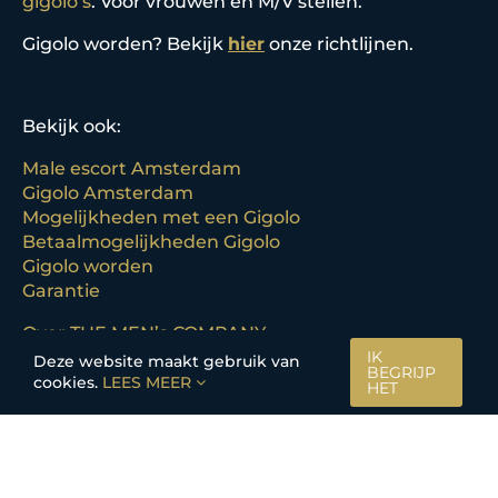
gigolo’s
. Voor vrouwen en M/V stellen.
Gigolo worden? Bekijk
hier
onze richtlijnen.
Bekijk ook:
Male escort Amsterdam
Gigolo Amsterdam
Mogelijkheden met een Gigolo
Betaalmogelijkheden Gigolo
Gigolo worden
Garantie
Over THE MEN’s COMPANY
IK
Blog
Deze website maakt gebruik van
BEGRIJP
Veelgestelde vragen
cookies.
LEES MEER
HET
In de media
Contact